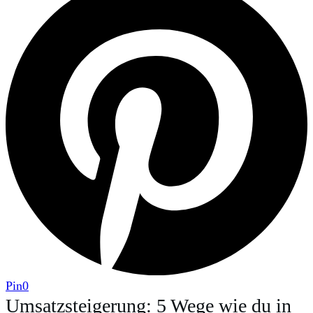
Pin
0
Umsatzsteigerung: 5 Wege wie du in