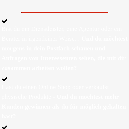
Bist du ein Dienstleister, eine Agentur oder ein
Berater in irgendeiner Weise...
Und du möchtest
morgens in dein Postfach schauen und
Anfragen von Interessenten sehen, die mit dir
zusammen arbeiten wollen?
Hast du einen Online Shop oder verkaufst
physische Produkte -
Und du möchtest mehr
Kunden gewinnen als du für möglich gehalten
hast?