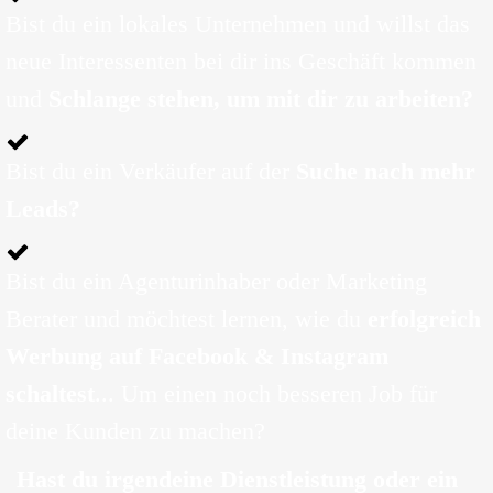
Bist du ein lokales Unternehmen und willst das
neue Interessenten bei dir ins Geschäft kommen
und
Schlange stehen, um mit dir zu arbeiten?
Bist du ein Verkäufer auf der
Suche nach mehr
Leads?
Bist du ein Agenturinhaber oder Marketing
Berater und möchtest lernen, wie du
erfolgreich
Werbung auf Facebook & Instagram
schaltest
... Um einen noch besseren Job für
deine Kunden zu machen?
Hast du irgendeine Dienstleistung oder ein