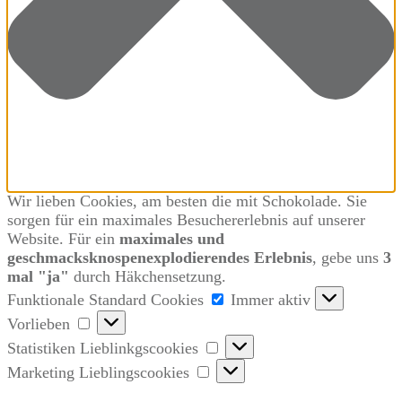
Wir lieben Cookies, am besten die mit Schokolade. Sie
sorgen für ein maximales Besuchererlebnis auf unserer
Website. Für ein
maximales und
geschmacksknospenexplodierendes Erlebnis
, gebe uns
3
mal "ja"
durch Häkchensetzung.
Funktionale
Funktionale Standard Cookies
Immer aktiv
Standard
Vorlieben
Vorlieben
Cookies
Statistiken
Statistiken Lieblinkgscookies
Lieblinkgscookies
Marketing
Marketing Lieblingscookies
Lieblingscookies